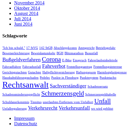
November 2014
Oktober 2014
August 2014
Juli 2014
Juni 2014
Schlagworte
"Ich bin schuld."
17 StVG
142 StGB
Abschleppkosten
Amtsgericht
Betriebsgefahr
Beweiserleichterung
Beweislastumkehr
BGH
Blitzmarathon
Busunfall
Corona
Bußgeldverfahren
E-Bike
Einspruch
Fahrerlaubnisbehörde
Fahrverbot
Fahrradfahrer
Fahrradunfall
Feststellungsantrag
Feststellungsinteresse
Gerichtsgutachten
Gutachter
Haftpflichtversicherung
Haftungsquote
Harmlosigkeitsgrenze
Haushaltsführungsschaden
Pedelec
Punkte in Flensburg
Punktesystem
Punktetacho
Rechtsanwalt
Sachverständiger
Schadensersatz
Schmerzensgeld
Schadensminderungspflicht
Schmerzensgeldtabelle
Unfall
Schuldanerkenntnis
Tinnitus
unerlaubtes Entfernen vom Unfallort
Verkehrsrecht
Verkehrsunfall
Unfallregulierung
wo wird geblitzt
Impressum
Datenschutz